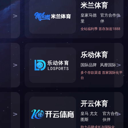
入口
投诉电话：13012516897
青岛市即墨区环保产业园即
传真：0532-88563775
邮箱：lanyudianqi@126.com
-88564000
网址：www.aeyqas.com
2-88564000转物流部
客服热线：400-0532-669