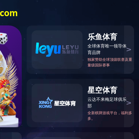
设为主页
添加收藏
地址导航
闻中心
销售网点
联系我们