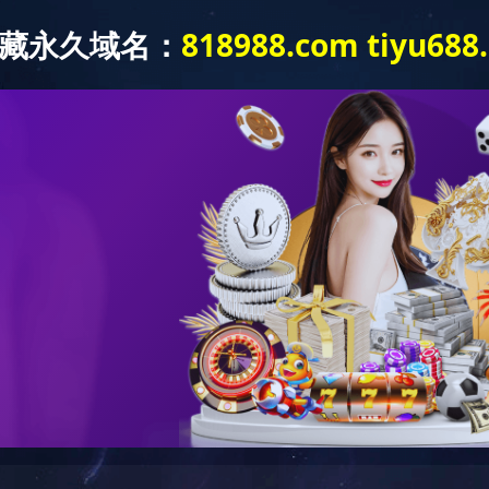
分类
荣誉资质
厂区设备
人才招聘
新