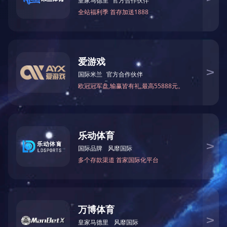
CKSG系列低压电容器串联电抗器
FKSG系列风电光伏电抗器
JKSG系列浇注式交流电抗器
直流逆变焊机用电抗器