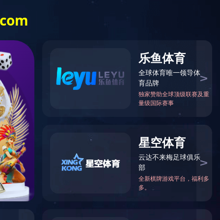
设为主页
添加收藏
地址导航
闻中心
销售网点
联系我们