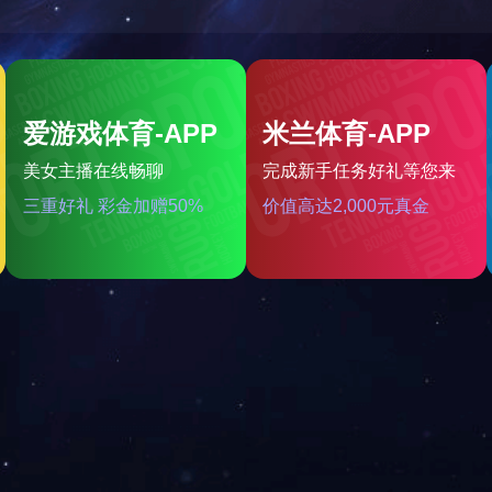
关于我们
产品列表
联系我们
公司简介
开云网页版登录入
开云网页版登录
荣誉资质
口
三相变压器
厂址：山东省
客户反馈
电抗器
稳压器
发龙山路50号
人才招聘
调压器
逆变器
业务电话：0532
销售网点
直流电源
充电机
物流电话：053
电机起动柜
UPS不间断电源
电力电容器
特种变压器
ved 版权所有 未经许可不得使用、转载、摘编。