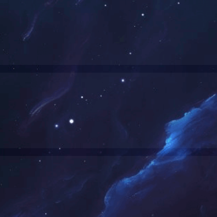
…
…
…
«
‹
1
2
3
›
»