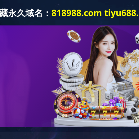
分类
荣誉资质
厂区设备
人才招聘
新