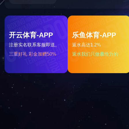
Copyright © 2018 开云网页版登录入口 All rights Reser
微开云online(中国)
关于我们
产品中心