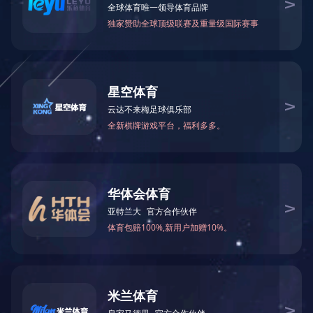
公司拥有硅钢片自动冲剪线，全自动数控平绕机、箔绕机、
环形绕线机、扁线立绕机、R型绕线机、数控雕刻机、真空
压力浸烤机、全自动铁芯数控氩焊机等设备
上一页：专业生产单、三相变压器，稳压器，调压器，电抗器，充
电器，逆变器，电机启动柜等产品
下一页：开云网页版登录入口自创建以来，一直坚持以“质量稳
抓、信誉为上”的经营宗旨，不断开发，创新产品，开拓市场
Copyright © 2018 开云网页版登录入口 All rights Reserved 版权所有 未经许可
不得使用、转载、摘编。
微开云online(中国)
关于我们
产品中心
荣誉资质
厂区设备
人才招聘