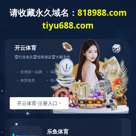
欢迎来到
开云网页版登录入口
的官方网站！
NEWS
新闻中心
热烈祝贺开云网页版登录入口的官方网站正式开通！
发布者：admin 发布时间：2019-02-21 16:35:27 点击：17432