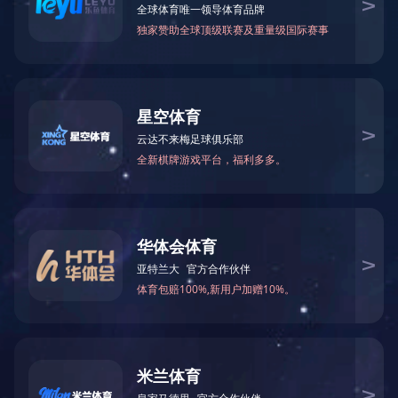
公司在注重产品开发、研制的同时，不断加强质量管理
上一页：公司在注重产品开发、研制的同时，不断加强质量管理
下一页：热烈祝贺开云网页版登录入口的官方网站正式开通！
Copyright © 2018 开云网页版登录入口 All rights Reserved 版权所有 未经许可
不得使用、转载、摘编。
微开云online(中国)
关于我们
产品中心
荣誉资质
厂区设备
人才招聘
新闻中心
销售网点
联系我们
米兰体育
|
米兰官方站app网站
|
开云官方官网登录入口
|
华体会体育
|
米兰网页版·官
方站在线登入
|
开云体育
|
开云官方版网站登录入口
|
华体会体育
|
华体会官方端网站
登录入口
|